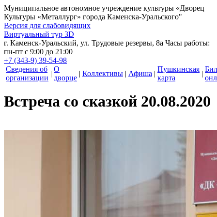
Муниципальное автономное учреждение культуры
«Дворец
Культуры «Металлург» города Каменска-Уральского"
Версия для слабовидящих
Виртуальный тур 3D
г. Каменск-Уральский, ул. Трудовые резервы, 8а
Часы работы:
пн-пт с 9:00 до 21:00
+7 (343-9) 39-54-98
Сведения об
О
Пушкинская
Би
|
|
Коллективы
|
Афиша
|
|
организации
дворце
карта
онл
Встреча со сказкой 20.08.2020