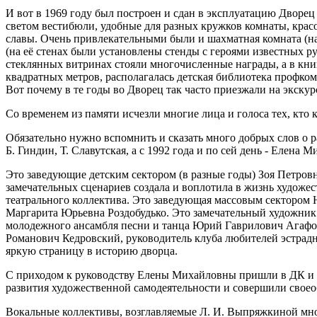
И вот в 1969 году был построен и сдан в эксплуатацию Дворе
светом вестибюли, удобные для разных кружков комнаты, крас
славы. Очень привлекательными были и шахматная комната (н
(на её стенах были установлены стенды с героями известных ру
стеклянных витринах стояли многочисленные награды, а в книг
квадратных метров, располагалась детская библиотека профко
Вот почему в те годы во Дворец так часто приезжали на экску
Со временем из памяти исчезли многие лица и голоса тех, кто к
Обязательно нужно вспомнить и сказать много добрых слов о ра
Б. Гиндин, Т. Славутская, а с 1992 года и по сей день - Елена 
Это заведующие детским сектором (в разные годы) Зоя Петро
замечательных сценариев создала и воплотила в жизнь художе
театрального коллектива. Это заведующая массовым сектором
Маргарита Юрьевна Роздобудько. Это замечательный художник
молодежного ансамбля песни и танца Юрий Гаврилович Агафоно
Романович Кедровский, руководитель клуба любителей эстрад
яркую страницу в историю дворца.
С приходом к руководству Елены Михайловны пришли в ДК и 
развития художественной самодеятельности и совершили свое
Вокальные коллективы, возглавляемые Л. И. Выпряжкиной мног