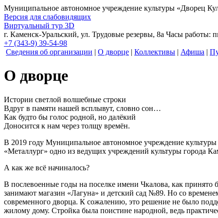
Муниципальное автономное учреждение культуры
«Дворец Кул
Версия для слабовидящих
Виртуальный тур 3D
г. Каменск-Уральский, ул. Трудовые резервы, 8а
Часы работы: пн
+7 (343-9) 39-54-98
Сведения об организации
|
О дворце
|
Коллективы
|
Афиша
|
Пу
О дворце
Истории светлой волшебные строки
Вдруг в памяти нашей всплывут, словно сон…
Как будто бы голос родной, но далёкий
Доносится к нам через толщу времён.
В 2019 году Муниципальное автономное учреждение культуры «
«Металлург» одно из ведущих учреждений культуры города Кам
А как же всё начиналось?
В послевоенные годы на поселке имени Чкалова, как принято б
занимают магазин «Лагуна» и детский сад №89. Но со времене
современного дворца. К сожалению, это решение не было подде
жилому дому. Стройка была поистине народной, ведь практичес