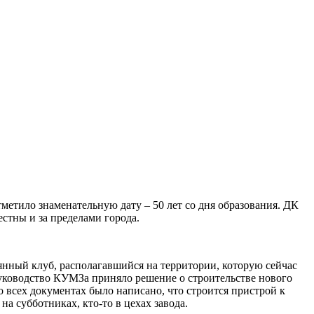
етило знаменательную дату – 50 лет со дня образования. ДК
стны и за пределами города.
вянный клуб, располагавшийся на территории, которую сейчас
руководство КУМЗа приняло решение о строительстве нового
 всех документах было написано, что строится пристрой к
а субботниках, кто-то в цехах завода.