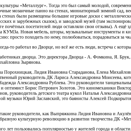
ц культуры «Металлург». Тогда это был самый молодой, соврем
очные мозаичные панно на стенах, миниатюрный зимний сад, ве
а стенах были размещены большие игровые доски с металлическ
сских и зарубежных сказок), и заводской музей (там экспониров
е почётных посетителей люди оставляли свои отзывы). А ещё зд
ма КУМЗа. Новая мебель, шторы, музыкальные инструменты и ки
рсию: просто походить по нему, полюбоваться, порадоваться за 
огда-то работал во Дворце, но всё же есть люди, встреча с кото
ботниках дворца. Это директора Дворца - А. Фомкина, Я. Брук, 
Михайловна Зырянова.
вна Порохницкая, Лидия Ивановна Стараданова, Елена Михайлов
ственный руководитель ДК Лариса Александровна Моисеева, кото
 Надежда Александровна Рублева. Это руководители танцеваль
 и оптимист Борис Петрович Золотов. Это киномеханики Викто
в, руководитель детского театра кукол Наталья Александровна
ной музыки Юрий Заславский, это баянисты Алексей Подкорытов
такие руководители, как Выпряжкина Лидия Ивановна и Акулё
образную культурную революцию в развитии творчества ДК «Мет
о лет пользовались популярностью у жителей города и области.