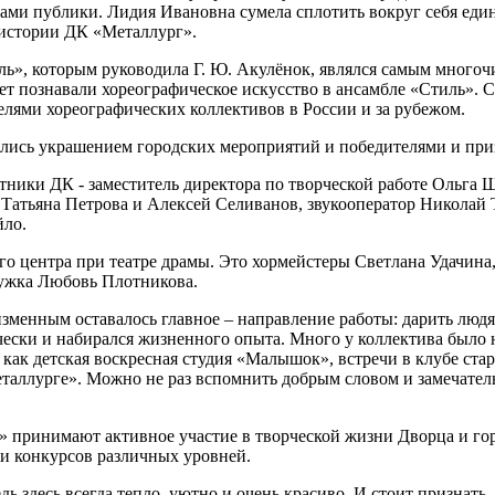
ми публики. Лидия Ивановна сумела сплотить вокруг себя еди
 истории ДК «Металлург».
ь», которым руководила Г. Ю. Акулёнок, являлся самым многоч
5 лет познавали хореографическое искусство в ансамбле «Стиль»
елями хореографических коллективов в России и за рубежом.
ялись украшением городских мероприятий и победителями и при
ники ДК - заместитель директора по творческой работе Ольга 
Татьяна Петрова и Алексей Селиванов, звукооператор Николай
йло.
го центра при театре драмы. Это хормейстеры Светлана Удачина,
ружка Любовь Плотникова.
зменным оставалось главное – направление работы: дарить людя
орчески и набирался жизненного опыта. Много у коллектива был
ак детская воскресная студия «Малышок», встречи в клубе стар
еталлурге». Можно не раз вспомнить добрым словом и замечате
 принимают активное участие в творческой жизни Дворца и го
 и конкурсов различных уровней.
дь здесь всегда тепло, уютно и очень красиво. И стоит признат