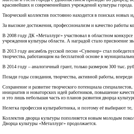
красивейших и современнейших учреждений культуры города.
Творческий коллектив постоянно находится в поисках новых и
За высокие достижения, профессионализм и качество работы к
В 2008 году ДК «Металлург» участвовал в областном конкурсе
учреждения культуры области. А наградой стало присвоение з
В 2013 году ансамбль русской песни «Сувенир» стал победите
творчества, работающим на бесплатной основе в муниципальных
В 2014 году – аналогичный грант, только размером 300 тыс. р
Позади годы созидания, творчества, активной работы, впереди
Сохранение и развитие творческого потенциала специалистов,
инициатив и новаторских идей работников, повышение качест
и это лишь небольшая часть из планов развития дворца культу
Нелегка профессия культработника, и поэтому её выбирают те, 
Коллектив дворца культуры пополняется новым молодым поколен
Дворца культуры «Металлург» продолжается.