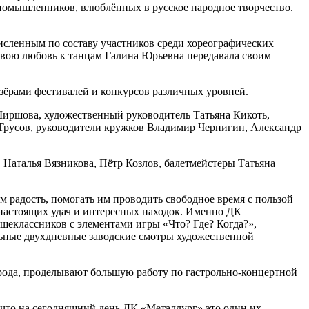
номышленников, влюблённых в русское народное творчество.
исленным по составу участников среди хореографических
. Свою любовь к танцам Галина Юрьевна передавала своим
зёрами фестивалей и конкурсов различных уровней.
Ширшова, художественный руководитель Татьяна Кикоть,
 Трусов, руководители кружков Владимир Чернигин, Александр
 Наталья Вязникова, Пётр Козлов, балетмейстеры Татьяна
м радость, помогать им проводить свободное время с пользой
о настоящих удач и интересных находок. Именно ДК
шеклассников с элементами игры «Что? Где? Когда?»,
льные двухдневные заводские смотры художественной
рода, проделывают большую работу по гастрольно-концертной
ь, что на сегодняшний день ДК «Металлург» это один их