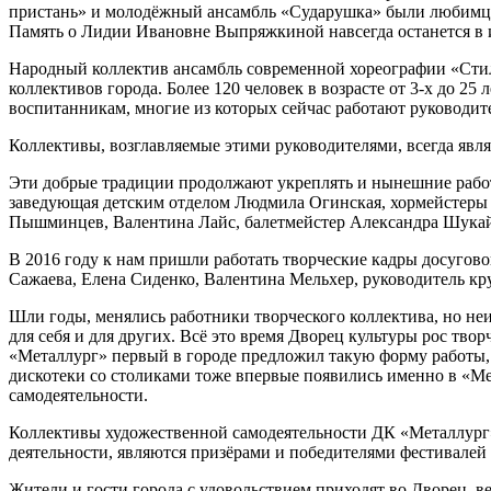
пристань» и молодёжный ансамбль «Сударушка» были любимца
Память о Лидии Ивановне Выпряжкиной навсегда останется в
Народный коллектив ансамбль современной хореографии «Стил
коллективов города. Более 120 человек в возрасте от 3-х до 2
воспитанникам, многие из которых сейчас работают руководит
Коллективы, возглавляемые этими руководителями, всегда явл
Эти добрые традиции продолжают укреплять и нынешние работ
заведующая детским отделом Людмила Огинская, хормейстеры 
Пышминцев, Валентина Лайс, балетмейстер Александра Шука
В 2016 году к нам пришли работать творческие кадры досугово
Сажаева, Елена Сиденко, Валентина Мельхер, руководитель к
Шли годы, менялись работники творческого коллектива, но неи
для себя и для других. Всё это время Дворец культуры рос тв
«Металлург» первый в городе предложил такую форму работы, к
дискотеки со столиками тоже впервые появились именно в «М
самодеятельности.
Коллективы художественной самодеятельности ДК «Металлург»
деятельности, являются призёрами и победителями фестивалей
Жители и гости города с удовольствием приходят во Дворец, ве