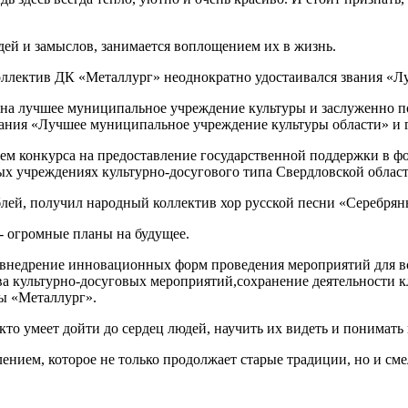
дей и замыслов, занимается воплощением их в жизнь.
оллектив ДК «Металлург» неоднократно удостаивался звания «Л
 на лучшее муниципальное учреждение культуры и заслуженно п
вания «Лучшее муниципальное учреждение культуры области» и г
лем конкурса на предоставление государственной поддержки в ф
 учреждениях культурно-досугового типа Свердловской области,
ублей, получил народный коллектив хор русской песни «Серебря
 - огромные планы на будущее.
 внедрение инновационных форм проведения мероприятий для вс
ва культурно-досуговых мероприятий,сохранение деятельности
ры «Металлург».
кто умеет дойти до сердец людей, научить их видеть и понимать 
ием, которое не только продолжает старые традиции, но и смело