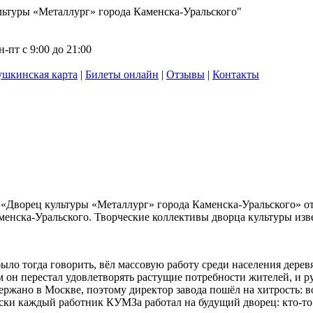
ьтуры «Металлург» города Каменска-Уральского"
-пт с 9:00 до 21:00
шкинская карта
|
Билеты онлайн
|
Отзывы
|
Контакты
Дворец культуры «Металлург» города Каменска-Уральского» отм
енска-Уральского. Творческие коллективы дворца культуры изве
ыло тогда говорить, вёл массовую работу среди населения дере
м он перестал удовлетворять растущие потребности жителей, и 
ржано в Москве, поэтому директор завода пошёл на хитрость: во
ки каждый работник КУМЗа работал на будущий дворец: кто-то н