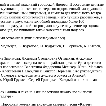
енный и самый красивый городской Дворец. Просторные залитые
сь утопающий в зелени, интересно оформленный зал трудовой
ими шахматными фигурами), и комната для кукольного театра
ались снимки строительства завода и его лучших работников, в
есь же, в двух комнатах общей площадью более 100
ноаппаратура – всё это рождало в душе ощущение праздника.
чкаловцев, получивших такой замечательный подарок.
рыми оставила в душе неизгладимый след.
Медведев, А. Курапова, И. Кудряшов, В. Горбачёв, Б. Сысоев,
на Зырянова, Людмила Степановна Огинская. А сколько
рая и после выхода на пенсию работала режиссёром детского
ных коллективов Валентина Федоровна Мельхер, Юрий Мальцев,
р Алексеевич Палабугин и Виктор Порывай. Это руководитель
 Соколова, руководитель духового оркестра Алексей
, Юрий Груздев, Сергей Григорьев. Каждый из них вписал
нок Галина Юрьевна. Они положили начало новой эпохи
аллург».
 Народный коллектив ансамбль казачьей песни «Казачья