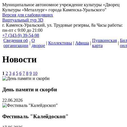
Муниципальное автономное учреждение культуры
«Дворец
Культуры «Металлург» города Каменска-Уральского"
Версия для слабовидящих
Виртуальный тур 3D
г. Каменск-Уральский, ул. Трудовые резервы, 8а
Часы работы:
пн-пт с 9:00 до 21:00
+7 (343-9) 39-54-98
Сведения об
О
Пушкинская
Би
|
|
Коллективы
|
Афиша
|
|
организации
дворце
карта
онл
Новости
1
2
3
4
5
6
7
8
9
10
День памяти и скорби
22.06.2026
Фестиваль "Калейдоскоп"