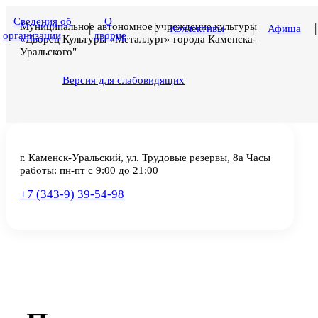
Сведения об
О
Муниципальное автономное учреждение культуры
|
|
|
|
Коллективы
Афиша
организации
дворце
«Дворец Культуры «Металлург» города Каменска-
Уральского"
Версия для слабовидящих
г. Каменск-Уральский, ул. Трудовые резервы, 8а
Часы
работы: пн-пт с 9:00 до 21:00
+7 (343-9) 39-54-98