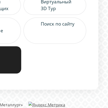
я
Виртуальный
ящих
3D Тур
Поиск по сайту
ые
«Металлург»