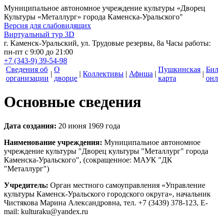
Муниципальное автономное учреждение культуры
«Дворец
Культуры «Металлург» города Каменска-Уральского"
Версия для слабовидящих
Виртуальный тур 3D
г. Каменск-Уральский, ул. Трудовые резервы, 8а
Часы работы:
пн-пт с 9:00 до 21:00
+7 (343-9) 39-54-98
Сведения об
О
Пушкинская
Би
|
|
Коллективы
|
Афиша
|
|
организации
дворце
карта
онл
Основные сведения
Дата создания:
20 июня 1969 года
Наименование учреждения:
Муниципальное автономное
учреждение культуры "Дворец культуры "Металлург" города
Каменска-Уральского", (сокращенное: МАУК "ДК
"Металлург")
Учредитель:
Орган местного самоуправления «Управление
культуры Каменск-Уральского городского округа», начальник
Чистякова Марина Александровна, тел. +7 (3439) 378-123, E-
mail: kulturaku@yandex.ru