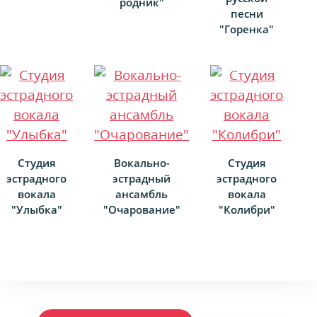
родник"
песни
"Горенка"
Студия
Вокально-
Студия
эстрадного
эстрадный
эстрадного
вокала
ансамбль
вокала
"Улыбка"
"Очарование"
"Колибри"