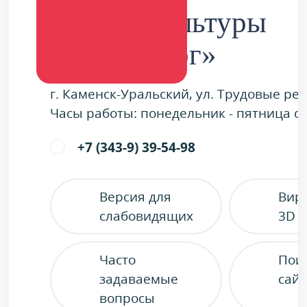
Дворец культуры
«Металлург»
г. Каменск-Уральский, ул. Трудовые ре
Часы работы: понедельник - пятница с 9
+7 (343-9) 39-54-98
Версия для
Вир
слабовидящих
3D 
Часто
Пои
задаваемые
сайт
вопросы