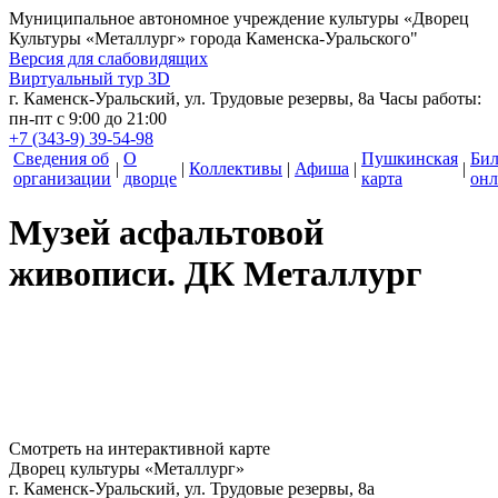
Муниципальное автономное учреждение культуры
«Дворец
Культуры «Металлург» города Каменска-Уральского"
Версия для слабовидящих
Виртуальный тур 3D
г. Каменск-Уральский, ул. Трудовые резервы, 8а
Часы работы:
пн-пт с 9:00 до 21:00
+7 (343-9) 39-54-98
Сведения об
О
Пушкинская
Би
|
|
Коллективы
|
Афиша
|
|
организации
дворце
карта
онл
Музей асфальтовой
живописи. ДК Металлург
Смотреть на интерактивной карте
Дворец культуры «Металлург»
г. Каменск-Уральский, ул. Трудовые резервы, 8а