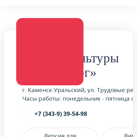
Дворец культуры
«Металлург»
г. Каменск-Уральский, ул. Трудовые ре
Часы работы: понедельник - пятница с 9
+7 (343-9) 39-54-98
Версия для
Вир