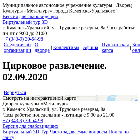
Муниципальное автономное учреждение культуры
«Дворец
Культуры «Металлург» города Каменска-Уральского"
Версия для слабовидящих
Виртуальный тур 3D
г. Каменск-Уральский, ул. Трудовые резервы, 8а
Часы работы:
пн-пт с 9:00 до 21:00
+7 (343-9) 39-54-98
Сведения об
О
Пушкинская
Би
|
|
Коллективы
|
Афиша
|
|
организации
дворце
карта
онл
Цирковое развлечение.
02.09.2020
Вернуться
Смотреть на интерактивной карте
Дворец культуры «Металлург»
г. Каменск-Уральский, ул. Трудовые резервы, 8а
Часы работы: понедельник - пятница с 9.00 до 21.00
+7 (343-9) 39-54-98
Версия для слабовидящих
Виртуальный 3D Тур
Часто задаваемые вопросы
Поиск по
сайту