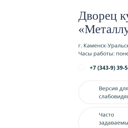
Дворец к
«Металл
г. Каменск-Уральс
Часы работы: поне
+7 (343-9) 39-
Версия дл
слабовид
Часто
задаваем