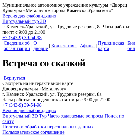
Муниципальное автономное учреждение культуры
«Дворец
Культуры «Металлург» города Каменска-Уральского"
Версия для слабовидящих
Виртуальный тур 3D
г. Каменск-Уральский, ул. Трудовые резервы, 8а
Часы работы:
пн-пт с 9:00 до 21:00
+7 (343-9) 39-54-98
Сведения об
О
Пушкинская
Би
|
|
Коллективы
|
Афиша
|
|
организации
дворце
карта
онл
Встреча со сказкой
Вернуться
Смотреть на интерактивной карте
Дворец культуры «Металлург»
г. Каменск-Уральский, ул. Трудовые резервы, 8а
Часы работы: понедельник - пятница с 9.00 до 21.00
+7 (343-9) 39-54-98
Версия для слабовидящих
Виртуальный 3D Тур
Часто задаваемые вопросы
Поиск по
сайту
Политики обработки персональных данных
Пользовательское соглашение