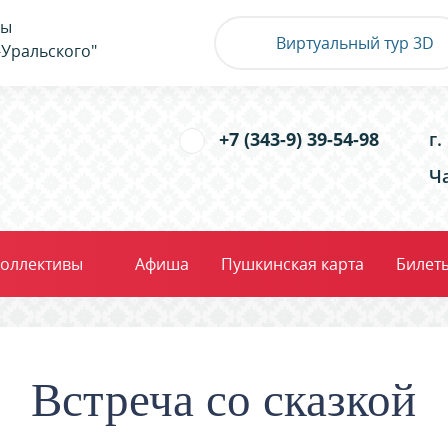
ры
Виртуальный тур 3D
-Уральского"
+7 (343-9) 39-54-98
г
Ча
оллективы
Афиша
Пушкинская карта
Билет
Встреча со сказкой