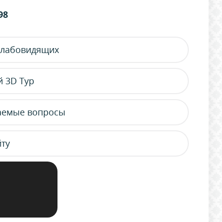
98
слабовидящих
 3D Тур
аемые вопросы
йту