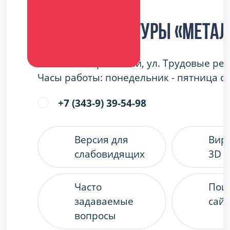
Дворец культуры «Метал
г. Каменск-Уральский, ул. Трудовые ре
Часы работы: понедельник - пятница с 9
+7 (343-9) 39-54-98
Версия для
Вир
слабовидящих
3D 
Часто
Пои
задаваемые
сайт
вопросы