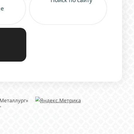
ые
«Металлург»
"