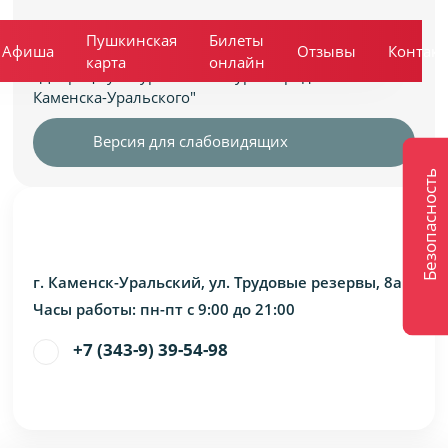
Муниципальное автономное учреждение
Пушкинская
Билеты
Афиша
Отзывы
Контак
культуры
карта
онлайн
«Дворец Культуры «Металлург» города
Каменска-Уральского"
Версия для слабовидящих
Безопасность
г. Каменск-Уральский, ул. Трудовые резервы, 8а
Часы работы: пн-пт с 9:00 до 21:00
+7 (343-9) 39-54-98