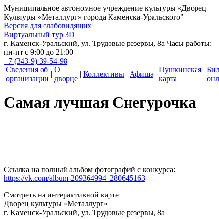
Муниципальное автономное учреждение культуры
«Дворец
Культуры «Металлург» города Каменска-Уральского"
Версия для слабовидящих
Виртуальный тур 3D
г. Каменск-Уральский, ул. Трудовые резервы, 8а
Часы работы:
пн-пт с 9:00 до 21:00
+7 (343-9) 39-54-98
Сведения об
О
Пушкинская
Би
|
|
Коллективы
|
Афиша
|
|
организации
дворце
карта
онл
Самая лучшая Снегурочка
Ссылка на полный альбом фотографий с конкурса:
https://vk.com/album-209364994_280645163
Смотреть на интерактивной карте
Дворец культуры «Металлург»
г. Каменск-Уральский, ул. Трудовые резервы, 8а