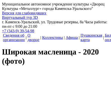
Муниципальное автономное учреждение культуры
«Дворец
Культуры «Металлург» города Каменска-Уральского"
Версия для слабовидящих
Виртуальный тур 3D
г. Каменск-Уральский, ул. Трудовые резервы, 8а
Часы работы:
пн-пт с 9:00 до 21:00
+7 (343-9) 39-54-98
Сведения об
О
Пушкинская
Би
|
|
Коллективы
|
Афиша
|
|
организации
дворце
карта
онл
Широкая масленица - 2020
(фото)