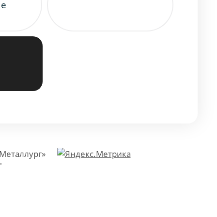
ые
«Металлург»
"