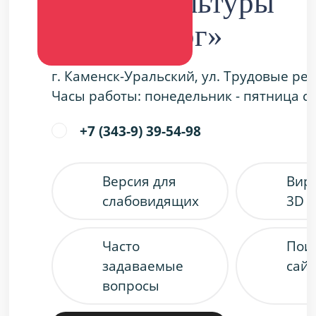
Дворец культуры
«Металлург»
г. Каменск-Уральский, ул. Трудовые ре
Часы работы: понедельник - пятница с 9
+7 (343-9) 39-54-98
Версия для
Вир
слабовидящих
3D 
Часто
Пои
задаваемые
сайт
вопросы