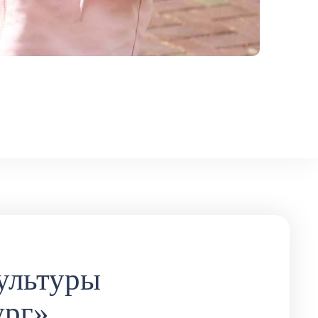
ультуры
ург»