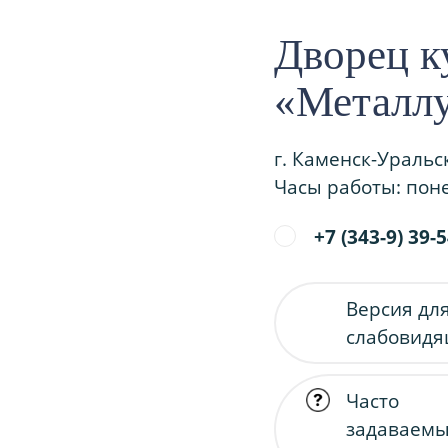
Дворец к
«Металл
г. Каменск-Уральс
Часы работы: поне
+7 (343-9) 39-
Версия дл
слабовид
Часто
задаваем