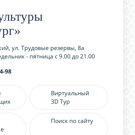
ультуры
ург»
кий, ул. Трудовые резервы, 8а
дельник - пятница с 9.00 до 21.00
54-98
я
Виртуальный
ящих
3D Тур
Поиск по сайту
ые