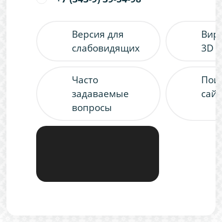
Версия для
Вир
слабовидящих
3D 
Часто
Пои
задаваемые
сайт
вопросы