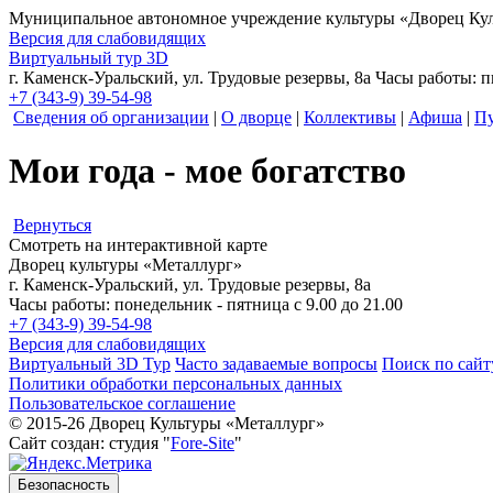
Муниципальное автономное учреждение культуры
«Дворец Кул
Версия для слабовидящих
Виртуальный тур 3D
г. Каменск-Уральский, ул. Трудовые резервы, 8а
Часы работы: пн
+7 (343-9) 39-54-98
Сведения об организации
|
О дворце
|
Коллективы
|
Афиша
|
Пу
Мои года - мое богатство
Вернуться
Смотреть на интерактивной карте
Дворец культуры «Металлург»
г. Каменск-Уральский, ул. Трудовые резервы, 8а
Часы работы: понедельник - пятница с 9.00 до 21.00
+7 (343-9) 39-54-98
Версия для слабовидящих
Виртуальный 3D Тур
Часто задаваемые вопросы
Поиск по сайт
Политики обработки персональных данных
Пользовательское соглашение
© 2015-26 Дворец Культуры «Металлург»
Сайт создан: студия "
Fore-Site
"
Безопасность