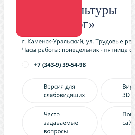
Дворец культуры
«Металлург»
г. Каменск-Уральский, ул. Трудовые ре
Часы работы: понедельник - пятница с 9
+7 (343-9) 39-54-98
Версия для
Вир
слабовидящих
3D 
Часто
Пои
задаваемые
сайт
вопросы