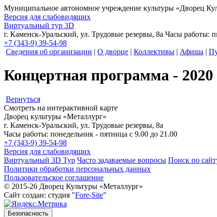
Муниципальное автономное учреждение культуры
«Дворец Кул
Версия для слабовидящих
Виртуальный тур 3D
г. Каменск-Уральский, ул. Трудовые резервы, 8а
Часы работы: пн
+7 (343-9) 39-54-98
Сведения об организации
|
О дворце
|
Коллективы
|
Афиша
|
Пу
Концертная программа - 2020
Вернуться
Смотреть на интерактивной карте
Дворец культуры «Металлург»
г. Каменск-Уральский, ул. Трудовые резервы, 8а
Часы работы: понедельник - пятница с 9.00 до 21.00
+7 (343-9) 39-54-98
Версия для слабовидящих
Виртуальный 3D Тур
Часто задаваемые вопросы
Поиск по сайт
Политики обработки персональных данных
Пользовательское соглашение
© 2015-26 Дворец Культуры «Металлург»
Сайт создан: студия "
Fore-Site
"
Безопасность