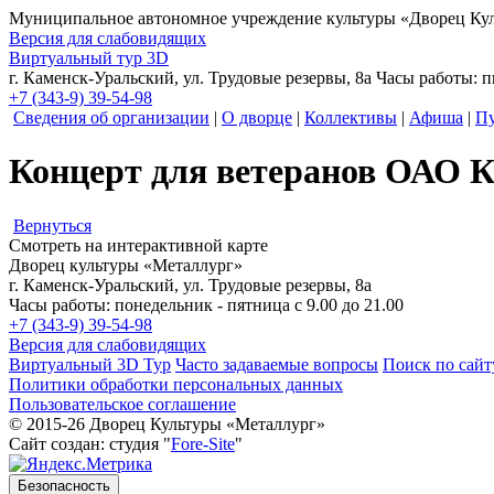
Муниципальное автономное учреждение культуры
«Дворец Кул
Версия для слабовидящих
Виртуальный тур 3D
г. Каменск-Уральский, ул. Трудовые резервы, 8а
Часы работы: пн
+7 (343-9) 39-54-98
Сведения об организации
|
О дворце
|
Коллективы
|
Афиша
|
Пу
Концерт для ветеранов ОАО К
Вернуться
Смотреть на интерактивной карте
Дворец культуры «Металлург»
г. Каменск-Уральский, ул. Трудовые резервы, 8а
Часы работы: понедельник - пятница с 9.00 до 21.00
+7 (343-9) 39-54-98
Версия для слабовидящих
Виртуальный 3D Тур
Часто задаваемые вопросы
Поиск по сайт
Политики обработки персональных данных
Пользовательское соглашение
© 2015-26 Дворец Культуры «Металлург»
Сайт создан: студия "
Fore-Site
"
Безопасность