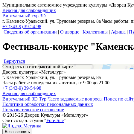
Муниципальное автономное учреждение культуры
«Дворец Кул
Версия для слабовидящих
Виртуальный тур 3D
г. Каменск-Уральский, ул. Трудовые резервы, 8а
Часы работы: пн
+7 (343-9) 39-54-98
Сведения об организации
|
О дворце
|
Коллективы
|
Афиша
|
Пу
Фестиваль-конкурс "Каменск
Вернуться
Смотреть на интерактивной карте
Дворец культуры «Металлург»
г. Каменск-Уральский, ул. Трудовые резервы, 8а
Часы работы: понедельник - пятница с 9.00 до 21.00
+7 (343-9) 39-54-98
Версия для слабовидящих
Виртуальный 3D Тур
Часто задаваемые вопросы
Поиск по сайт
Политики обработки персональных данных
Пользовательское соглашение
© 2015-26 Дворец Культуры «Металлург»
Сайт создан: студия "
Fore-Site
"
Безопасность