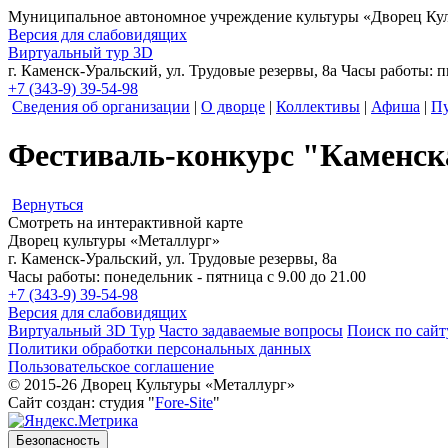
Муниципальное автономное учреждение культуры
«Дворец Кул
Версия для слабовидящих
Виртуальный тур 3D
г. Каменск-Уральский, ул. Трудовые резервы, 8а
Часы работы: пн
+7 (343-9) 39-54-98
Сведения об организации
|
О дворце
|
Коллективы
|
Афиша
|
Пу
Фестиваль-конкурс "Каменск
Вернуться
Смотреть на интерактивной карте
Дворец культуры «Металлург»
г. Каменск-Уральский, ул. Трудовые резервы, 8а
Часы работы: понедельник - пятница с 9.00 до 21.00
+7 (343-9) 39-54-98
Версия для слабовидящих
Виртуальный 3D Тур
Часто задаваемые вопросы
Поиск по сайт
Политики обработки персональных данных
Пользовательское соглашение
© 2015-26 Дворец Культуры «Металлург»
Сайт создан: студия "
Fore-Site
"
Безопасность