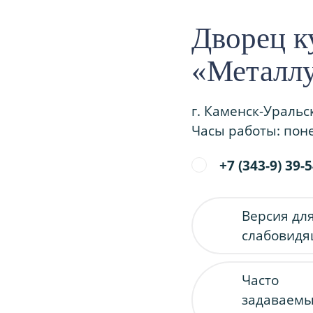
Дворец к
«Металл
г. Каменск-Уральс
Часы работы: поне
+7 (343-9) 39-
Версия дл
слабовид
Часто
задаваем