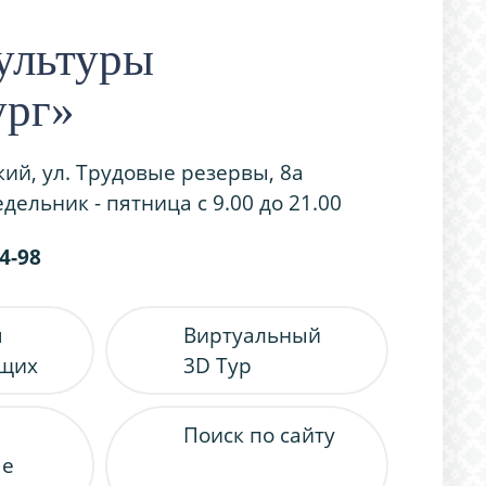
ультуры
ург»
кий, ул. Трудовые резервы, 8а
дельник - пятница с 9.00 до 21.00
54-98
я
Виртуальный
ящих
3D Тур
Поиск по сайту
ые