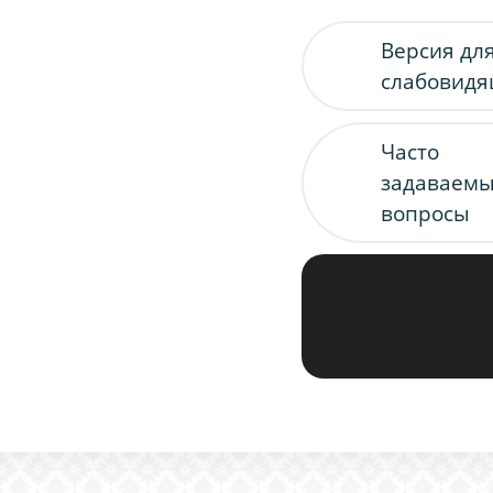
Версия дл
слабовид
Часто
задаваем
вопросы