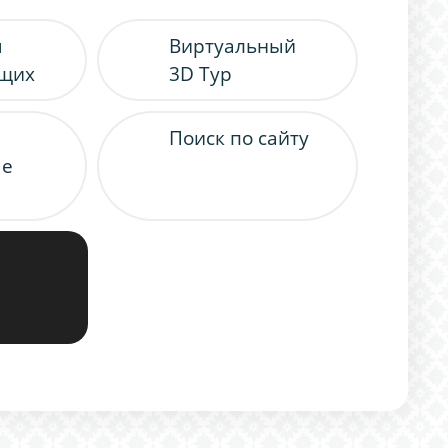
я
Виртуальный
ящих
3D Тур
Поиск по сайту
ые