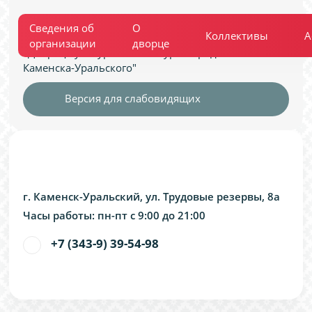
Муниципальное автономное учреждение
Сведения об
О
Коллективы
А
культуры
организации
дворце
«Дворец Культуры «Металлург» города
Каменска-Уральского"
Версия для слабовидящих
г. Каменск-Уральский, ул. Трудовые резервы, 8а
Часы работы: пн-пт с 9:00 до 21:00
+7 (343-9) 39-54-98