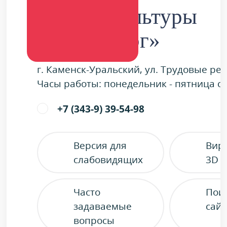
Дворец культуры
«Металлург»
г. Каменск-Уральский, ул. Трудовые ре
Часы работы: понедельник - пятница с 9
+7 (343-9) 39-54-98
Версия для
Вир
слабовидящих
3D 
Часто
Пои
задаваемые
сайт
вопросы