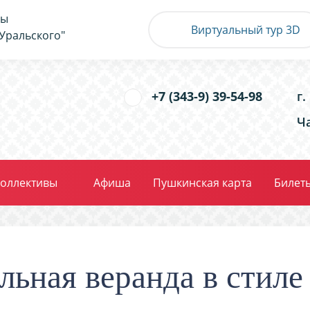
ры
Виртуальный тур 3D
Уральского"
+7 (343-9) 39-54-98
г
Ча
оллективы
Афиша
Пушкинская карта
Билет
льная веранда в сти