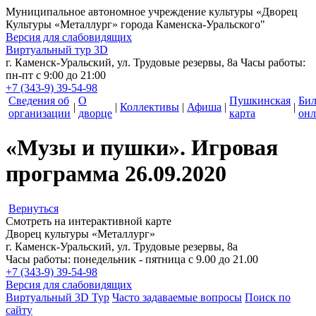
Муниципальное автономное учреждение культуры
«Дворец
Культуры «Металлург» города Каменска-Уральского"
Версия для слабовидящих
Виртуальный тур 3D
г. Каменск-Уральский, ул. Трудовые резервы, 8а
Часы работы:
пн-пт с 9:00 до 21:00
+7 (343-9) 39-54-98
Сведения об
О
Пушкинская
Би
|
|
Коллективы
|
Афиша
|
|
организации
дворце
карта
онл
«Музы и пушки». Игровая
программа 26.09.2020
Вернуться
Смотреть на интерактивной карте
Дворец культуры «Металлург»
г. Каменск-Уральский, ул. Трудовые резервы, 8а
Часы работы: понедельник - пятница с 9.00 до 21.00
+7 (343-9) 39-54-98
Версия для слабовидящих
Виртуальный 3D Тур
Часто задаваемые вопросы
Поиск по
сайту