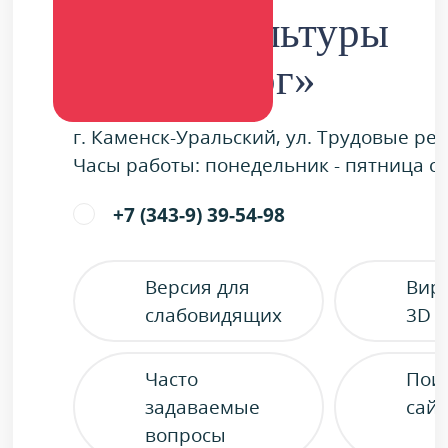
Дворец культуры
«Металлург»
г. Каменск-Уральский, ул. Трудовые ре
Часы работы: понедельник - пятница с 9
+7 (343-9) 39-54-98
Версия для
Вир
слабовидящих
3D 
Часто
Пои
задаваемые
сайт
вопросы