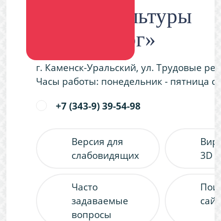
Дворец культуры
«Металлург»
г. Каменск-Уральский, ул. Трудовые ре
Часы работы: понедельник - пятница с 9
+7 (343-9) 39-54-98
Версия для
Вир
слабовидящих
3D 
Часто
Пои
задаваемые
сайт
вопросы